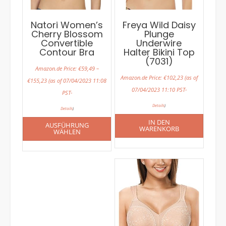
Natori Women’s
Freya Wild Daisy
Cherry Blossom
Plunge
Convertible
Underwire
Contour Bra
Halter Bikini Top
(7031)
Amazon.de Price:
€
59,49
–
Amazon.de Price:
€
102,23
(as of
€
155,23
(as of 07/04/2023 11:08
07/04/2023 11:10 PST-
PST-
Details
)
Details
)
IN DEN
AUSFÜHRUNG
WARENKORB
WÄHLEN