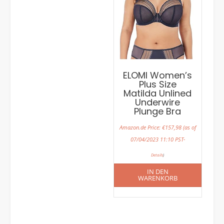
ELOMI Women’s
Plus Size
Matilda Unlined
Underwire
Plunge Bra
Amazon.de Price:
€
157,98
(as of
07/04/2023 11:10 PST-
Details
)
IN DEN
WARENKORB