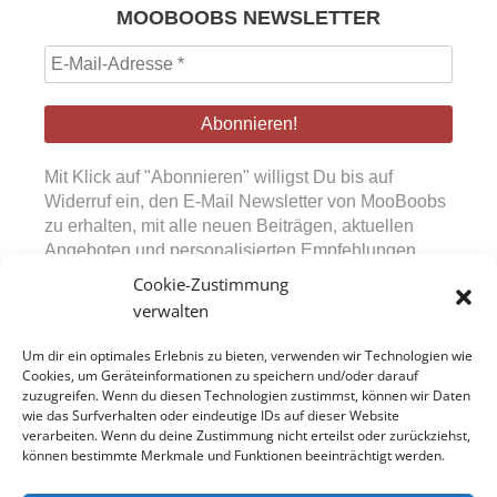
MOOBOOBS NEWSLETTER
E-
Mail-
Adresse
*
Mit Klick auf "Abonnieren" willigst Du bis auf
Widerruf ein, den E-Mail Newsletter von MooBoobs
zu erhalten, mit alle neuen Beiträgen, aktuellen
Angeboten und personalisierten Empfehlungen.
Diese Einwilligung kann jederzeit über den in den
Cookie-Zustimmung
Mails bereitgestellten Abmeldelink widerrufen
verwalten
werden. Durch Absenden des Formulars bestätigst
Du, unsere Datenschutzerklärung sowie die
Um dir ein optimales Erlebnis zu bieten, verwenden wir Technologien wie
Nutzungsbedingungen zur Kenntnis genommen zu
Cookies, um Geräteinformationen zu speichern und/oder darauf
zuzugreifen. Wenn du diesen Technologien zustimmst, können wir Daten
haben.
wie das Surfverhalten oder eindeutige IDs auf dieser Website
verarbeiten. Wenn du deine Zustimmung nicht erteilst oder zurückziehst,
können bestimmte Merkmale und Funktionen beeinträchtigt werden.
Model Jobs