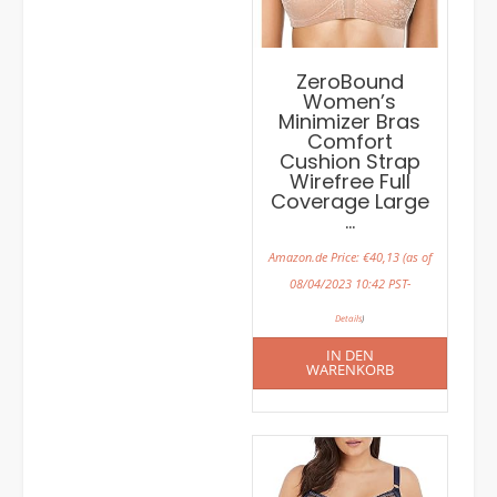
ZeroBound
Women’s
Minimizer Bras
Comfort
Cushion Strap
Wirefree Full
Coverage Large
…
Amazon.de Price:
€
40,13
(as of
08/04/2023 10:42 PST-
Details
)
IN DEN
WARENKORB