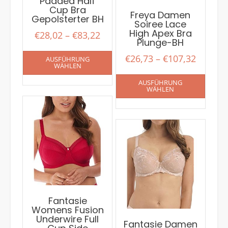
Padded Half
Cup Bra
Freya Damen
Gepolsterter BH
Soiree Lace
High Apex Bra
€
28,02
–
€
83,22
Plunge-BH
€
26,73
–
€
107,32
AUSFÜHRUNG
WÄHLEN
AUSFÜHRUNG
WÄHLEN
Fantasie
Womens Fusion
Underwire Full
Fantasie Damen