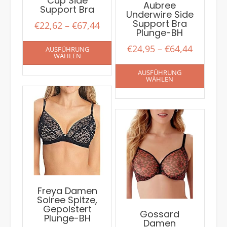
Cup Side
Aubree
Support Bra
Underwire Side
Support Bra
€
22,62
–
€
67,44
Plunge-BH
€
24,95
–
€
64,44
AUSFÜHRUNG
WÄHLEN
AUSFÜHRUNG
WÄHLEN
Freya Damen
Soiree Spitze,
Gepolstert
Gossard
Plunge-BH
Damen