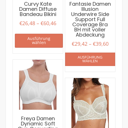
Curvy Kate
Fantasie Damen
Damen Diffuse
Illusion
Bandeau Bikini
Underwire Side
Support Full
€
26,48
–
€
60,46
Coverage Bra
BH mit voller
Abdeckung
Ausführung
wählen
€
29,42
–
€
39,60
AUSFÜHRUNG
WÄHLEN
Freya Damen
Dynamic Soft