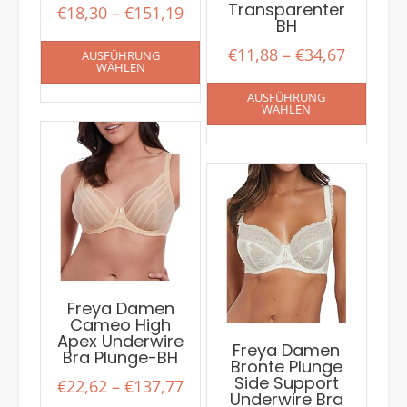
Transparenter
€
18,30
–
€
151,19
BH
€
11,88
–
€
34,67
AUSFÜHRUNG
WÄHLEN
AUSFÜHRUNG
WÄHLEN
Freya Damen
Cameo High
Apex Underwire
Freya Damen
Bra Plunge-BH
Bronte Plunge
Side Support
€
22,62
–
€
137,77
Underwire Bra