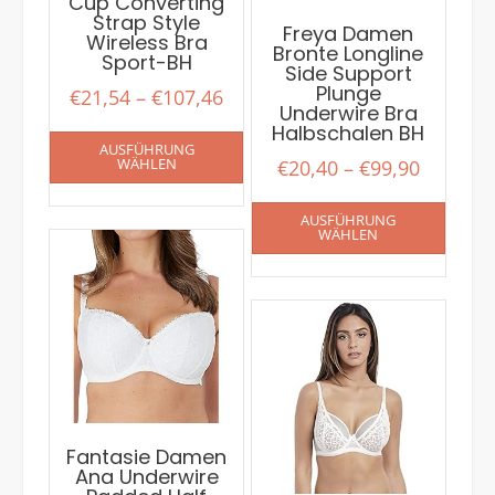
Cup Converting
Strap Style
Freya Damen
Wireless Bra
Bronte Longline
Sport-BH
Side Support
Plunge
€
21,54
–
€
107,46
Underwire Bra
Halbschalen BH
AUSFÜHRUNG
WÄHLEN
€
20,40
–
€
99,90
AUSFÜHRUNG
WÄHLEN
Fantasie Damen
Ana Underwire