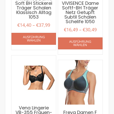
Soft BH Stickerei
VIVISENCE Dame
Träger Schalen
Softf-BH Träger
Klassisch Alltag
Netz Getupft
1053
Subtil Schalen
Schelife 1050
€
14,40
–
€
37,99
€
16,49
–
€
30,49
AUSFÜHRUNG
WÄHLEN
AUSFÜHRUNG
WÄHLEN
Vena Lingerie
VB-355 Frauen-
Freya Damen F