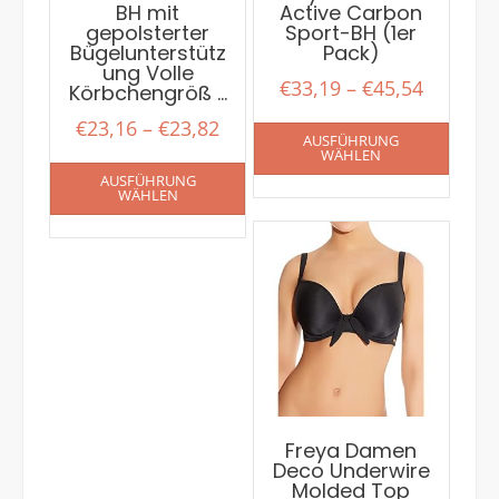
BH mit
Active Carbon
gepolsterter
Sport-BH (1er
Bügelunterstütz
Pack)
ung Volle
€
33,19
–
€
45,54
Körbchengröß …
€
23,16
–
€
23,82
AUSFÜHRUNG
WÄHLEN
AUSFÜHRUNG
WÄHLEN
Freya Damen
Deco Underwire
Molded Top