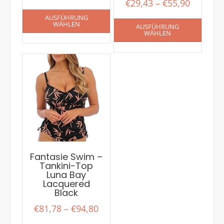
€
29,43
–
€
55,90
AUSFÜHRUNG
WÄHLEN
AUSFÜHRUNG
WÄHLEN
Fantasie Swim –
Tankini-Top
Luna Bay
Lacquered
Black
€
81,78
–
€
94,80