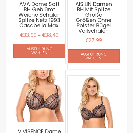
AVA Dame Soft
AISILIN Damen
BH Geblümt
BH Mit Spitze
Weiche Schalen
Große
Spitze Netz 1993
Größen Ohne
Casabella Maxi
Polster Bügel
Vollschalen
€
33,99
–
€
38,49
€
27,99
AUSFÜHRUNG
WÄHLEN
AUSFÜHRUNG
WÄHLEN
VIVISENCE Dame