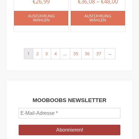
€
26,99
€
36,08
–
€
48,00
AUSFÜHRUNG
AUSFÜHRUNG
WÄHLEN
WÄHLEN
1
2
3
4
…
35
36
37
→
MOOBOOBS NEWSLETTER
E-
Mail-
Adresse
*