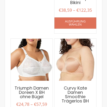
Bikini
€
38,59
–
€
122,35
AUSFÜHRUNG
WÄHLEN
Triumph Damen
Curvy Kate
Doreen X BH
Damen
ohne Bügel
Smoothie
Trägerlos BH
€
24,78
–
€
57,59