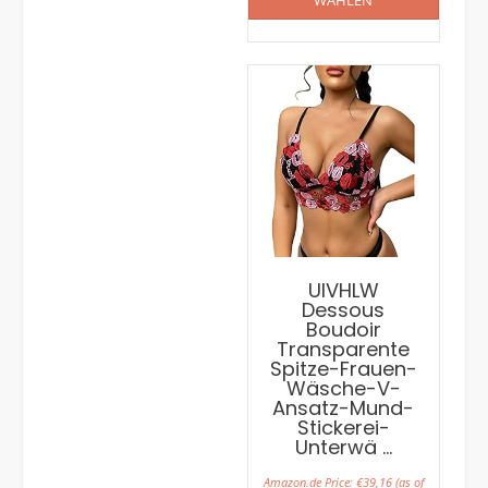
WÄHLEN
UIVHLW
Dessous
Boudoir
Transparente
Spitze-Frauen-
Wäsche-V-
Ansatz-Mund-
Stickerei-
Unterwä …
Amazon.de Price:
€
39,16
(as of