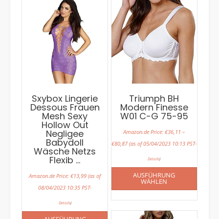
Sxybox Lingerie
Triumph BH
Dessous Frauen
Modern Finesse
Mesh Sexy
W01 C-G 75-95
Hollow Out
Negligee
Amazon.de Price:
€
36,11
–
Babydoll
€
80,87
(as of 05/04/2023 10:13 PST-
Wäsche Netzs
Flexib …
Details
)
AUSFÜHRUNG
Amazon.de Price:
€
13,99
(as of
WÄHLEN
08/04/2023 10:35 PST-
Details
)