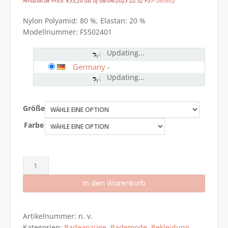
Amazon.de Price:
€
55,20
(as of 08/04/2023 22:32 PST-
Details
)
Nylon Polyamid: 80 %, Elastan: 20 %
Modellnummer: FS502401
Updating...
Germany
-
Updating...
Größe
Farbe
Fantasie
Swim
In den Warenkorb
Luna
Bay
Alternative:
Lacquered
Artikelnummer:
n. v.
Badeanzug,
Kategorien:
Badeanzüge
,
Bademode
,
Bekleidung
,