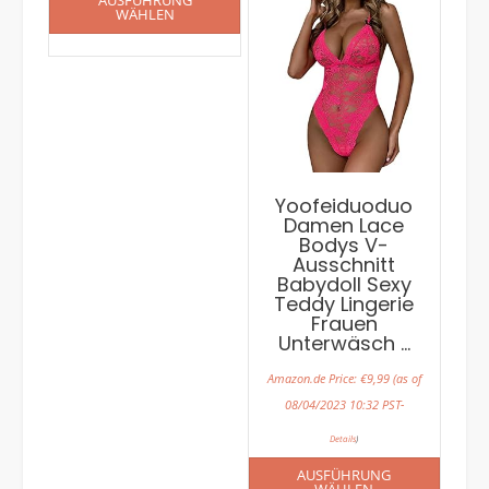
AUSFÜHRUNG
WÄHLEN
Yoofeiduoduo
Damen Lace
Bodys V-
Ausschnitt
Babydoll Sexy
Teddy Lingerie
Frauen
Unterwäsch …
Amazon.de Price:
€
9,99
(as of
08/04/2023 10:32 PST-
Details
)
AUSFÜHRUNG