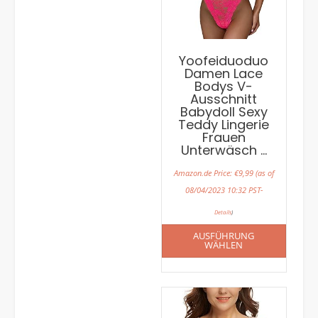
Yoofeiduoduo
Damen Lace
Bodys V-
Ausschnitt
Babydoll Sexy
Teddy Lingerie
Frauen
Unterwäsch …
Amazon.de Price:
€
9,99
(as of
08/04/2023 10:32 PST-
Details
)
AUSFÜHRUNG
WÄHLEN