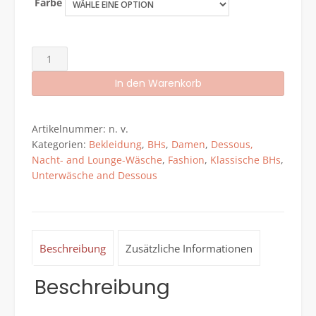
Farbe
Uekinishi
Frauen
In den Warenkorb
B-
J
Alternative:
Cup
Artikelnummer:
n. v.
Keine
Kategorien:
Bekleidung
,
BHs
,
Damen
,
Dessous,
Spur
Nacht- and Lounge-Wäsche
,
Fashion
,
Klassische BHs
,
Push
Unterwäsche and Dessous
Up
Bügel
BH
Volle
Abdeckung
Beschreibung
Zusätzliche Informationen
Plus
Größe
Beschreibung
Komfort
Minimizer