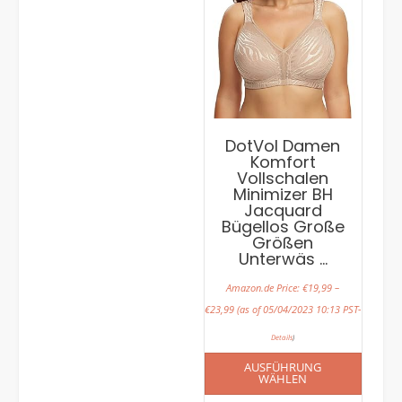
DotVol Damen
Komfort
Vollschalen
Minimizer BH
Jacquard
Bügellos Große
Größen
Unterwäs …
Amazon.de Price:
€
19,99
–
€
23,99
(as of 05/04/2023 10:13 PST-
Details
)
AUSFÜHRUNG
WÄHLEN