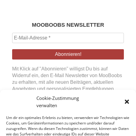
MOOBOOBS NEWSLETTER
E-
Mail-
Adresse
*
Mit Klick auf "Abonnieren" willigst Du bis auf
Widerruf ein, den E-Mail Newsletter von MooBoobs
zu erhalten, mit alle neuen Beiträgen, aktuellen
Angeboten und personalisierten Empfehlungen.
Diese Einwilligung kann jederzeit über den in den
Cookie-Zustimmung
Mails bereitgestellten Abmeldelink widerrufen
verwalten
werden. Durch Absenden des Formulars bestätigst
Du, unsere Datenschutzerklärung sowie die
Um dir ein optimales Erlebnis zu bieten, verwenden wir Technologien wie
Nutzungsbedingungen zur Kenntnis genommen zu
Cookies, um Geräteinformationen zu speichern und/oder darauf
zuzugreifen. Wenn du diesen Technologien zustimmst, können wir Daten
haben.
wie das Surfverhalten oder eindeutige IDs auf dieser Website