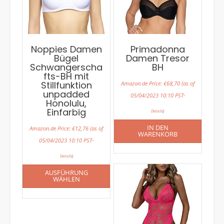
Noppies Damen
Primadonna
Bügel
Damen Tresor
Schwangerscha
BH
fts-BH mit
Stillfunktion
Amazon.de Price:
€
68,70
(as of
unpadded
05/04/2023 10:10 PST-
Honolulu,
Einfarbig
Details
)
IN DEN
Amazon.de Price:
€
12,76
(as of
WARENKORB
05/04/2023 10:10 PST-
Details
)
AUSFÜHRUNG
WÄHLEN