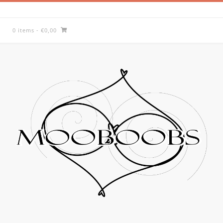
0 items
- €0,00