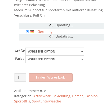
mittlerer Belastung
Medium Support für Sportarten mit mittlerer Belastung
Verschluss: Pull On
Updating...
Germany
-
Updating...
Größe
Farbe
Schiesser
Alternative:
In den Warenkorb
Damen
Sport-
Artikelnummer:
n. v.
BH
Kategorien:
Activewear
,
Bekleidung
,
Damen
,
Fashion
,
mit
Sport-BHs
,
Sportunterwäsche
Softcup