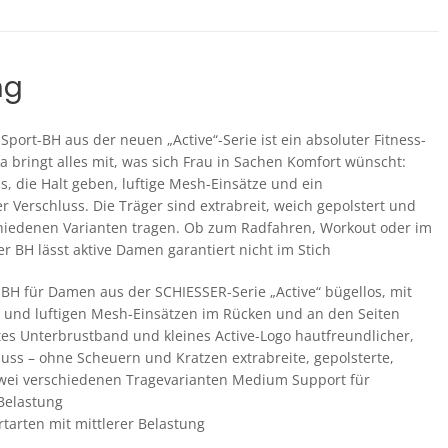
und
Stützfunktion
-
BH
ng
Active
Menge
Sport-BH aus der neuen „Active“-Serie ist ein absoluter Fitness-
a bringt alles mit, was sich Frau in Sachen Komfort wünscht:
s, die Halt geben, luftige Mesh-Einsätze und ein
r Verschluss. Die Träger sind extrabreit, weich gepolstert und
schiedenen Varianten tragen. Ob zum Radfahren, Workout oder im
er BH lässt aktive Damen garantiert nicht im Stich
-BH für Damen aus der SCHIESSER-Serie „Active“ bügellos, mit
 und luftigen Mesh-Einsätzen im Rücken und an den Seiten
ftes Unterbrustband und kleines Active-Logo hautfreundlicher,
luss – ohne Scheuern und Kratzen extrabreite, gepolsterte,
 zwei verschiedenen Tragevarianten Medium Support für
 Belastung
tarten mit mittlerer Belastung