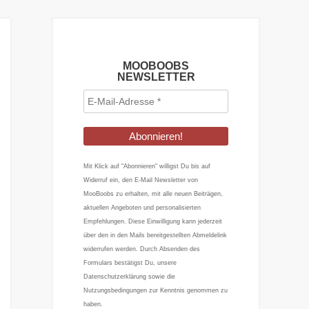
MOOBOOBS
NEWSLETTER
E-
Mail-
Adresse
*
Mit Klick auf "Abonnieren" willigst Du bis auf
Widerruf ein, den E-Mail Newsletter von
MooBoobs zu erhalten, mit alle neuen Beiträgen,
aktuellen Angeboten und personalisierten
Empfehlungen. Diese Einwilligung kann jederzeit
über den in den Mails bereitgestellten Abmeldelink
widerrufen werden. Durch Absenden des
Formulars bestätigst Du, unsere
Datenschutzerklärung sowie die
Nutzungsbedingungen zur Kenntnis genommen zu
haben.