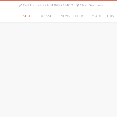
Skip
Call Us: +49-221-64309972 MOO
CGN, Germany
to
content
SHOP
KASSE
NEWSLETTER
MODEL JOBS