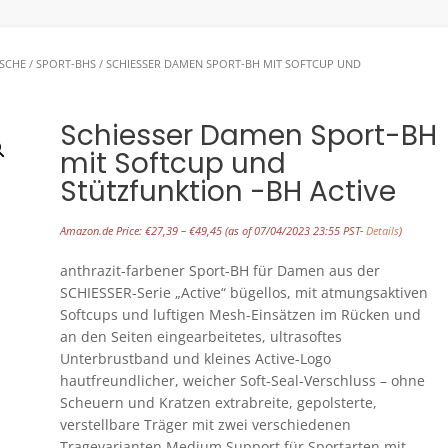
SCHE
/
SPORT-BHS
/ SCHIESSER DAMEN SPORT-BH MIT SOFTCUP UND
Schiesser Damen Sport-BH
mit Softcup und
Stützfunktion -BH Active
Amazon.de Price:
€
27,39
–
€
49,45
(as of 07/04/2023 23:55 PST-
Details
)
anthrazit-farbener Sport-BH für Damen aus der
SCHIESSER-Serie „Active“ bügellos, mit atmungsaktiven
Softcups und luftigen Mesh-Einsätzen im Rücken und
an den Seiten eingearbeitetes, ultrasoftes
Unterbrustband und kleines Active-Logo
hautfreundlicher, weicher Soft-Seal-Verschluss – ohne
Scheuern und Kratzen extrabreite, gepolsterte,
verstellbare Träger mit zwei verschiedenen
Tragevarianten Medium Support für Sportarten mit