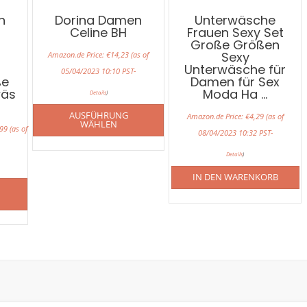
n
Dorina Damen
Unterwäsche
Celine BH
Frauen Sexy Set
Große Größen
Sexy
Amazon.de Price:
€
14,23
(as of
Unterwäsche für
05/04/2023 10:10 PST-
ße
Damen für Sex
wäs
Moda Ha …
Details
)
AUSFÜHRUNG
Amazon.de Price:
€
4,29
(as of
WÄHLEN
99
(as of
08/04/2023 10:32 PST-
Details
)
IN DEN WARENKORB