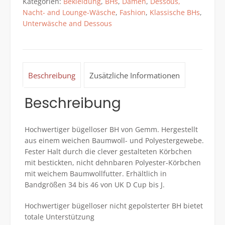
Kategorien:
Bekleidung
,
BHs
,
Damen
,
Dessous,
volle
Nacht- and Lounge-Wäsche
,
Fashion
,
Klassische BHs
,
Unterstützung,
Unterwäsche and Dessous
nicht
gepolsterter
BH
Menge
Beschreibung
Zusätzliche Informationen
Beschreibung
Hochwertiger bügelloser BH von Gemm. Hergestellt
aus einem weichen Baumwoll- und Polyestergewebe.
Fester Halt durch die clever gestalteten Körbchen
mit bestickten, nicht dehnbaren Polyester-Körbchen
mit weichem Baumwollfutter. Erhältlich in
Bandgrößen 34 bis 46 von UK D Cup bis J.
Hochwertiger bügelloser nicht gepolsterter BH bietet
totale Unterstützung