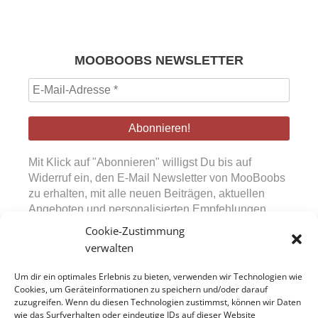
MOOBOOBS NEWSLETTER
E-
Mail-
Adresse
*
Mit Klick auf "Abonnieren" willigst Du bis auf
Widerruf ein, den E-Mail Newsletter von MooBoobs
zu erhalten, mit alle neuen Beiträgen, aktuellen
Angeboten und personalisierten Empfehlungen.
Diese Einwilligung kann jederzeit über den in den
Cookie-Zustimmung
Mails bereitgestellten Abmeldelink widerrufen
verwalten
werden. Durch Absenden des Formulars bestätigst
Du, unsere Datenschutzerklärung sowie die
Um dir ein optimales Erlebnis zu bieten, verwenden wir Technologien wie
Nutzungsbedingungen zur Kenntnis genommen zu
Cookies, um Geräteinformationen zu speichern und/oder darauf
zuzugreifen. Wenn du diesen Technologien zustimmst, können wir Daten
haben.
wie das Surfverhalten oder eindeutige IDs auf dieser Website