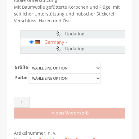
totale Unterstützung
Mit Baumwolle gefütterte Körbchen und Flügel mit
seitlicher Unterstützung und hübscher Stickerei
Verschluss: Haken und Öse
Updating...
Germany
-
Updating...
Größe
Farbe
Gemm
Damen
In den Warenkorb
BH
ohne
Alternative:
Bügel,
Artikelnummer:
n. v.
Baumwolle,