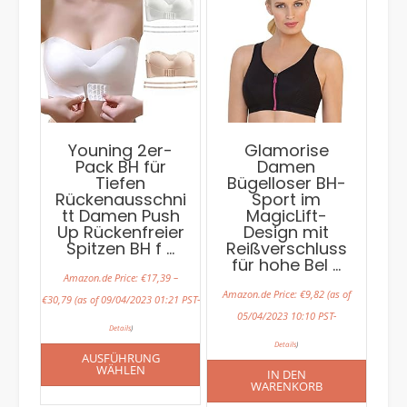
Youning 2er-
Glamorise
Pack BH für
Damen
Tiefen
Bügelloser BH-
Rückenausschni
Sport im
tt Damen Push
MagicLift-
Up Rückenfreier
Design mit
Spitzen BH f …
Reißverschluss
für hohe Bel …
Amazon.de Price:
€
17,39
–
Amazon.de Price:
€
9,82
(as of
€
30,79
(as of 09/04/2023 01:21 PST-
05/04/2023 10:10 PST-
Details
)
Details
)
AUSFÜHRUNG
WÄHLEN
IN DEN
WARENKORB