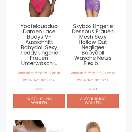
Yoofeiduoduo
Sxybox Lingerie
Damen Lace
Dessous Frauen
Bodys V-
Mesh Sexy
Ausschnitt
Hollow Out
Babydoll Sexy
Negligee
Teddy Lingerie
Babydoll
Frauen
Wäsche Netzs
Unterwäsch …
Flexib …
Amazon.de Price:
€
9,99
(as of
Amazon.de Price:
€
13,99
(as of
08/04/2023 10:32 PST-
08/04/2023 10:35 PST-
Details
)
Details
)
AUSFÜHRUNG
AUSFÜHRUNG
WÄHLEN
WÄHLEN