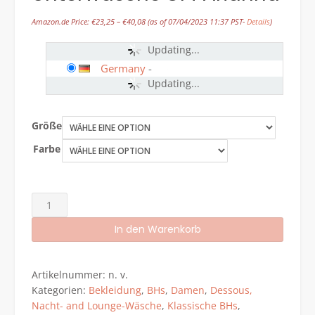
Amazon.de Price:
€
23,25
–
€
40,08
(as of 07/04/2023 11:37 PST-
Details
)
Updating...
Germany
-
Updating...
Größe
Farbe
Gaia
Soft-
In den Warenkorb
BH
Träger
Alternative:
Geblümt
Artikelnummer:
n. v.
Schliefe
Kategorien:
Bekleidung
,
BHs
,
Damen
,
Dessous,
Dessous
Nacht- and Lounge-Wäsche
,
Klassische BHs
,
Schalen