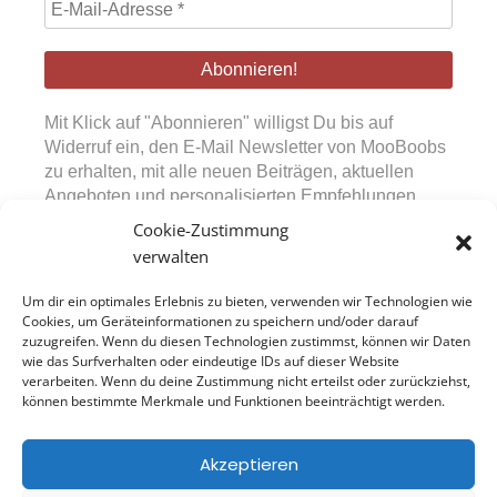
E-
Mail-
Adresse
*
Mit Klick auf "Abonnieren" willigst Du bis auf
Widerruf ein, den E-Mail Newsletter von MooBoobs
zu erhalten, mit alle neuen Beiträgen, aktuellen
Angeboten und personalisierten Empfehlungen.
Diese Einwilligung kann jederzeit über den in den
Cookie-Zustimmung
Mails bereitgestellten Abmeldelink widerrufen
verwalten
werden. Durch Absenden des Formulars bestätigst
Du, unsere Datenschutzerklärung sowie die
Um dir ein optimales Erlebnis zu bieten, verwenden wir Technologien wie
Nutzungsbedingungen zur Kenntnis genommen zu
Cookies, um Geräteinformationen zu speichern und/oder darauf
zuzugreifen. Wenn du diesen Technologien zustimmst, können wir Daten
haben.
wie das Surfverhalten oder eindeutige IDs auf dieser Website
verarbeiten. Wenn du deine Zustimmung nicht erteilst oder zurückziehst,
können bestimmte Merkmale und Funktionen beeinträchtigt werden.
Model Jobs
Newsletter
Akzeptieren
Impressum