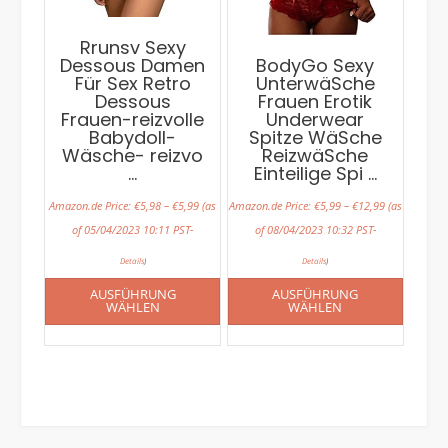
Rrunsv Sexy
Dessous Damen
BodyGo Sexy
Für Sex Retro
UnterwäSche
Dessous
Frauen Erotik
Frauen-reizvolle
Underwear
Babydoll-
Spitze WäSche
Wäsche- reizvo
ReizwäSche
…
Einteilige Spi …
Amazon.de Price:
€
5,98
–
€
5,99
(as
Amazon.de Price:
€
5,99
–
€
12,99
(as
of 05/04/2023 10:11 PST-
of 08/04/2023 10:32 PST-
Details
)
Details
)
AUSFÜHRUNG
AUSFÜHRUNG
WÄHLEN
WÄHLEN