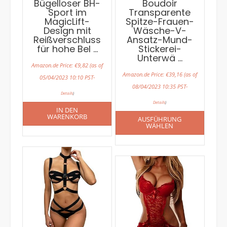
Bügelloser BH-
Boudoir
Sport im
Transparente
MagicLift-
Spitze-Frauen-
Design mit
Wäsche-V-
Reißverschluss
Ansatz-Mund-
für hohe Bel …
Stickerei-
Unterwä …
Amazon.de Price:
€
9,82
(as of
Amazon.de Price:
€
39,16
(as of
05/04/2023 10:10 PST-
08/04/2023 10:35 PST-
Details
)
Details
)
IN DEN
WARENKORB
AUSFÜHRUNG
WÄHLEN