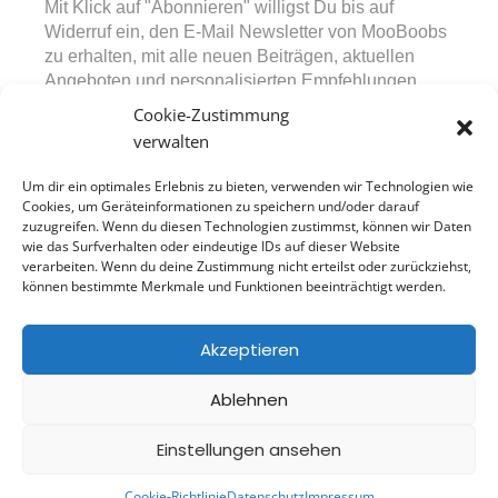
Mit Klick auf "Abonnieren" willigst Du bis auf
Widerruf ein, den E-Mail Newsletter von MooBoobs
zu erhalten, mit alle neuen Beiträgen, aktuellen
Angeboten und personalisierten Empfehlungen.
Diese Einwilligung kann jederzeit über den in den
Cookie-Zustimmung
Mails bereitgestellten Abmeldelink widerrufen
verwalten
werden. Durch Absenden des Formulars bestätigst
Du, unsere Datenschutzerklärung sowie die
Um dir ein optimales Erlebnis zu bieten, verwenden wir Technologien wie
Nutzungsbedingungen zur Kenntnis genommen zu
Cookies, um Geräteinformationen zu speichern und/oder darauf
zuzugreifen. Wenn du diesen Technologien zustimmst, können wir Daten
haben.
wie das Surfverhalten oder eindeutige IDs auf dieser Website
verarbeiten. Wenn du deine Zustimmung nicht erteilst oder zurückziehst,
können bestimmte Merkmale und Funktionen beeinträchtigt werden.
Model Jobs
Newsletter
Akzeptieren
Impressum
Datenschutz
Ablehnen
Cookie-Richtlinie (EU)
Einstellungen ansehen
Theme: Avant by
Kaira
Cookie-Richtlinie
Datenschutz
Impressum