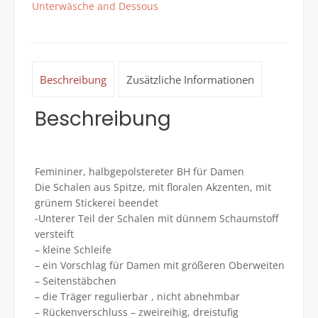
Unterwäsche and Dessous
Geblümt
1095
Noell
Menge
Beschreibung
Zusätzliche Informationen
Beschreibung
Femininer, halbgepolstereter BH für Damen
Die Schalen aus Spitze, mit floralen Akzenten, mit
grünem Stickerei beendet
-Unterer Teil der Schalen mit dünnem Schaumstoff
versteift
– kleine Schleife
– ein Vorschlag für Damen mit größeren Oberweiten
– Seitenstäbchen
– die Träger regulierbar , nicht abnehmbar
– Rückenverschluss – zweireihig, dreistufig