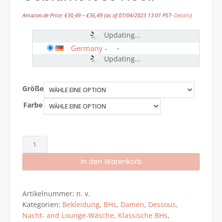
Amazon.de Price:
€
30,49
–
€
36,49
(as of 07/04/2023 13:01 PST-
Details
)
Updating...
Germany
-
Updating...
Größe
Farbe
Gaia
Dame
In den Warenkorb
Halbversteifter
BH
Alternative:
Spitze
Artikelnummer:
n. v.
Schliefe
Kategorien:
Bekleidung
,
BHs
,
Damen
,
Dessous,
Träger
Nacht- and Lounge-Wäsche
,
Klassische BHs
,
Stickerei