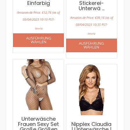
Einfarbig
Stickerei-
Unterwä …
Amazon.de Price:
€
12,76
(as of
Amazon.de Price:
€
39,16
(as of
05/04/2023 10:10 PST-
08/04/2023 10:35 PST-
Details
)
Details
)
AUSFÜHRUNG
WÄHLEN
AUSFÜHRUNG
WÄHLEN
Unterwäsche
Frauen Sexy Set
Nipplex Claudia
Große Größen
| Unterwäsche |