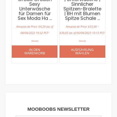
Sexy
Sinnlicher
Unterwäsche
Spitzen-Bralette
für Damen für
| BH mit Blumen
Sex Moda Ha …
Spitze Schale …
Amazon.de Price:
€
4,29
(as of
Amazon.de Price:
€
33,00
–
08/04/2023 10:32 PST-
€
39,65
(as of 05/04/2023 10:13 PST-
Details
)
Details
)
IN DEN
AUSFÜHRUNG
WARENKORB
WÄHLEN
MOOBOOBS NEWSLETTER