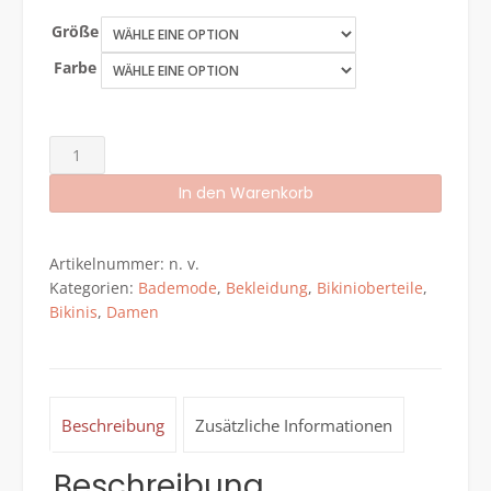
Größe
Farbe
Fantasie
Damen
In den Warenkorb
Florida
Keys
Alternative:
Underwire
Artikelnummer:
n. v.
Halter
Kategorien:
Bademode
,
Bekleidung
,
Bikinioberteile
,
Plunge
Bikinis
,
Damen
Top
Bikini
Menge
Beschreibung
Zusätzliche Informationen
Beschreibung