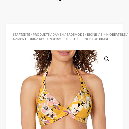
STARTSEITE
/
PRODUKTE
/
DAMEN
/
BADEMODE
/
BIKINIS
/
BIKINIOBERTEILE
/ 
DAMEN FLORIDA KEYS UNDERWIRE HALTER PLUNGE TOP BIKINI