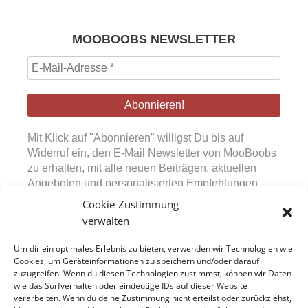
MOOBOOBS NEWSLETTER
E-
Mail-
Adresse
*
Mit Klick auf "Abonnieren" willigst Du bis auf
Widerruf ein, den E-Mail Newsletter von MooBoobs
zu erhalten, mit alle neuen Beiträgen, aktuellen
Angeboten und personalisierten Empfehlungen.
Diese Einwilligung kann jederzeit über den in den
Cookie-Zustimmung
Mails bereitgestellten Abmeldelink widerrufen
verwalten
werden. Durch Absenden des Formulars bestätigst
Du, unsere Datenschutzerklärung sowie die
Um dir ein optimales Erlebnis zu bieten, verwenden wir Technologien wie
Nutzungsbedingungen zur Kenntnis genommen zu
Cookies, um Geräteinformationen zu speichern und/oder darauf
zuzugreifen. Wenn du diesen Technologien zustimmst, können wir Daten
haben.
wie das Surfverhalten oder eindeutige IDs auf dieser Website
verarbeiten. Wenn du deine Zustimmung nicht erteilst oder zurückziehst,