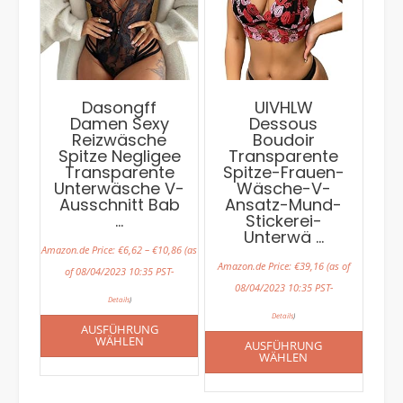
Dasongff
UIVHLW
Damen Sexy
Dessous
Reizwäsche
Boudoir
Spitze Negligee
Transparente
Transparente
Spitze-Frauen-
Unterwäsche V-
Wäsche-V-
Ausschnitt Bab
Ansatz-Mund-
…
Stickerei-
Unterwä …
Amazon.de Price:
€
6,62
–
€
10,86
(as
Amazon.de Price:
€
39,16
(as of
of 08/04/2023 10:35 PST-
08/04/2023 10:35 PST-
Details
)
Details
)
AUSFÜHRUNG
WÄHLEN
AUSFÜHRUNG
WÄHLEN