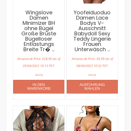
Wingslove
Yoofeiduoduo
Damen
Damen Lace
Minimizer BH
Bodys V-
ohne Bügel
Ausschnitt
Große Brüste
Babydoll Sexy
Bügelloser
Teddy Lingerie
Entlastungs
Frauen
Breite Tr� …
Unterwäsch …
Amazon.de Price:
€
28,99
(as of
Amazon.de Price:
€
9,99
(as of
05/04/2023 10:13 PST-
08/04/2023 10:32 PST-
Details
)
Details
)
IN DEN
AUSFÜHRUNG
WARENKORB
WÄHLEN