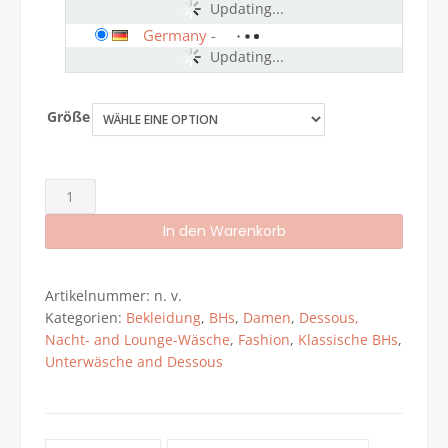
Updating...
Germany
-
Updating...
Größe
Curvy
Kate
In den Warenkorb
Scantilly
Heart
Alternative:
Throb
Artikelnummer:
n. v.
Plunge
Kategorien:
Bekleidung
,
BHs
,
Damen
,
Dessous,
BH
Nacht- and Lounge-Wäsche
,
Fashion
,
Klassische BHs
,
schwarz/rot
Unterwäsche and Dessous
Menge