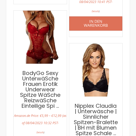
08/04/2023 10:41 PST-
Details
)
IN DEN
WARENKORB
BodyGo Sexy
UnterwäSche
Frauen Erotik
Underwear
Spitze WäSche
ReizwäSche
Einteilige Spi …
Nipplex Claudia
| Unterwäsche |
Sinnlicher
Amazon.de Price:
€
5,99
–
€
12,99
(as
Spitzen-Bralette
of 08/04/2023 10:32 PST-
| BH mit Blumen
Spitze Schale …
Details
)