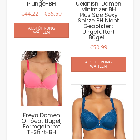
Plunge-BH
Uekinishi Damen
Minimizer BH
€
44,22
–
€
55,50
Plus Size Sexy
Spitze BH Nicht
Gepolstert
AUSFÜHRUNG
Ungefüttert
WÄHLEN
Bügel …
€
50,99
AUSFÜHRUNG
WÄHLEN
Freya Damen
Offbeat Bügel,
Formgeformt
T-Shirt-BH