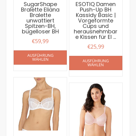
SugarShape
ESOTIQ Damen
Bralette Eliana
Push-Up BH
Bralette
Kassidy Basic |
unwattiert
Vorgeformte
Spitzen-BH,
Cups und
bügelloser BH
herausnehmbar
e Kissen für EI …
€
59,99
€
25,99
AUSFÜHRUNG
WÄHLEN
AUSFÜHRUNG
WÄHLEN