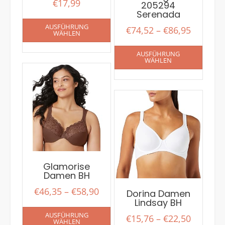
€
17,99
205294
Serenada
AUSFÜHRUNG
€
74,52
–
€
86,95
WÄHLEN
AUSFÜHRUNG
WÄHLEN
Glamorise
Damen BH
€
46,35
–
€
58,90
Dorina Damen
Lindsay BH
AUSFÜHRUNG
€
15,76
–
€
22,50
WÄHLEN