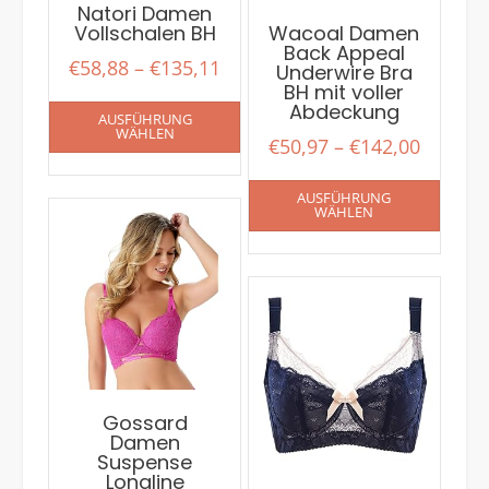
Natori Damen
Vollschalen BH
Wacoal Damen
Back Appeal
€
58,88
–
€
135,11
Underwire Bra
BH mit voller
Abdeckung
AUSFÜHRUNG
WÄHLEN
€
50,97
–
€
142,00
AUSFÜHRUNG
WÄHLEN
Gossard
Damen
Suspense
Longline