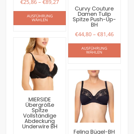
€
25,86
–
€
89,27
Curvy Couture
Damen Tulip
AUSFÜHRUNG
Spitze Push-Up-
WÄHLEN
BH
€
44,80
–
€
81,46
AUSFÜHRUNG
WÄHLEN
MIERSIDE
Übergröße
Spitze
Vollständige
Abdeckung
Underwire BH
Felina Bügel-BH