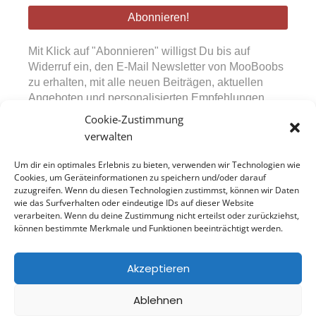
Adresse
*
Mit Klick auf "Abonnieren" willigst Du bis auf
Widerruf ein, den E-Mail Newsletter von MooBoobs
zu erhalten, mit alle neuen Beiträgen, aktuellen
Angeboten und personalisierten Empfehlungen.
Diese Einwilligung kann jederzeit über den in den
Cookie-Zustimmung
Mails bereitgestellten Abmeldelink widerrufen
verwalten
werden. Durch Absenden des Formulars bestätigst
Du, unsere Datenschutzerklärung sowie die
Um dir ein optimales Erlebnis zu bieten, verwenden wir Technologien wie
Nutzungsbedingungen zur Kenntnis genommen zu
Cookies, um Geräteinformationen zu speichern und/oder darauf
zuzugreifen. Wenn du diesen Technologien zustimmst, können wir Daten
haben.
wie das Surfverhalten oder eindeutige IDs auf dieser Website
verarbeiten. Wenn du deine Zustimmung nicht erteilst oder zurückziehst,
können bestimmte Merkmale und Funktionen beeinträchtigt werden.
Model Jobs
Newsletter
Akzeptieren
Impressum
Datenschutz
Ablehnen
Cookie-Richtlinie (EU)