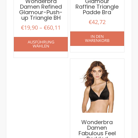
Wonderbra
Glamour
Damen Refined
Raffine Triangle
Glamour-Push-
Padde Bra
up Triangle BH
€
42,72
€
19,90
–
€
60,11
IN DEN
WARENKORB
AUSFÜHRUNG
WÄHLEN
Wonderbra
Damen
Fabulous Feel