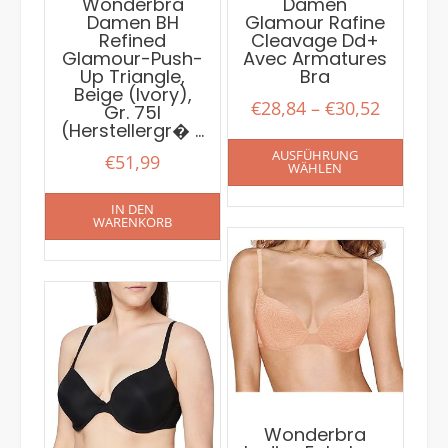
Wonderbra
Damen
Damen BH
Glamour Rafine
Refined
Cleavage Dd+
Glamour-Push-
Avec Armatures
Up Triangle,
Bra
Beige (Ivory),
€
28,84
–
€
30,52
Gr. 75I
(Herstellergr� …
AUSFÜHRUNG
€
51,99
WÄHLEN
IN DEN
WARENKORB
Wonderbra