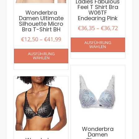
Ladies Fabulous
Feel T Shirt Bra
Wonderbra
W06TF
Damen Ultimate
Endearing Pink
Silhouette Micro
€
36,35
–
€
36,72
Bra T-Shirt BH
€
12,50
–
€
41,99
AUSFÜHRUNG
WÄHLEN
AUSFÜHRUNG
WÄHLEN
Wonderbra
Damen