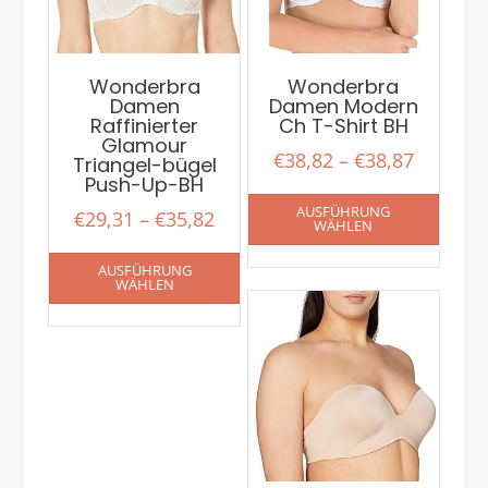
Wonderbra
Wonderbra
Damen
Damen Modern
Raffinierter
Ch T-Shirt BH
Glamour
€
38,82
–
€
38,87
Triangel-bügel
Push-Up-BH
AUSFÜHRUNG
€
29,31
–
€
35,82
WÄHLEN
AUSFÜHRUNG
WÄHLEN