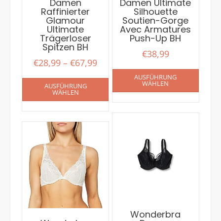
Damen
Damen Ultimate
Raffinierter
Silhouette
Glamour
Soutien-Gorge
Ultimate
Avec Armatures
Trägerloser
Push-Up BH
Spitzen BH
€
38,99
€
28,99
–
€
67,99
AUSFÜHRUNG
WÄHLEN
AUSFÜHRUNG
WÄHLEN
Wonderbra